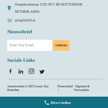
Oranjeboomstraat 112D 3071 BD ROTTERDAM
NETHERLANDS
info@ltr010.nl
Nieuwsbrief
Indienen
Sociale Links
Auteursrechten © 2023 Luxery Taxi
Privacybeleid
Algemene &
Rotterdam
|
Voorwaarden
call
Direct bellen